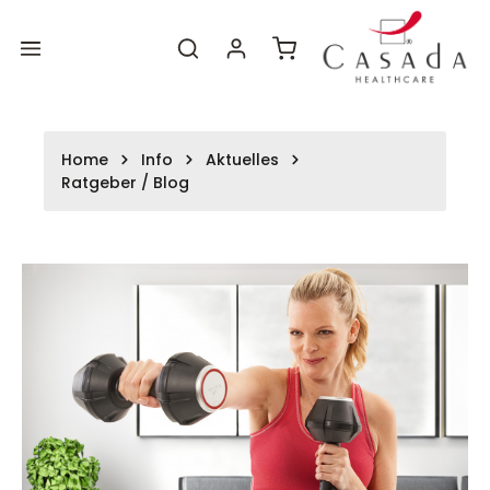
Zum
Zum
alt springen
Hauptinhalt
Footer
Warenkorb enthält 0 P
Home
Info
Aktuelles
Ratgeber / Blog