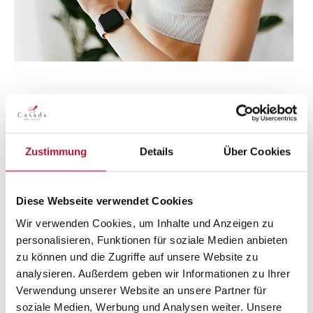
7. Pausen sind wichtig: Die Bedeutung
der Erholung
Integriere in deinen Trainingsplan regelmäßige
Zustimmung
Details
Über Cookies
Pausen, um deinem Körper die essentielle Erholung
zu gewähren. Eine übermäßige Anstrengung kann
nicht nur zu Frustration führen, sondern auch den
Diese Webseite verwendet Cookies
Fortschritt beeinträchtigen. Daher ist es
Wir verwenden Cookies, um Inhalte und Anzeigen zu
entscheidend, sich angemessene Erholungszeiten
personalisieren, Funktionen für soziale Medien anbieten
zu gönnen, um eine nachhaltige und effektive
zu können und die Zugriffe auf unsere Website zu
Trainingsroutine aufrechtzuerhalten.
analysieren. Außerdem geben wir Informationen zu Ihrer
Verwendung unserer Website an unsere Partner für
soziale Medien, Werbung und Analysen weiter. Unsere