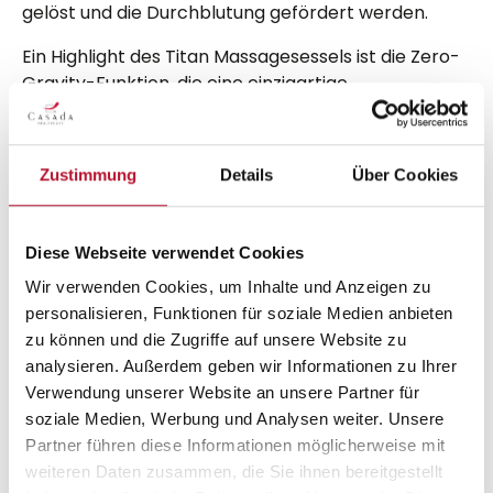
gelöst und die Durchblutung gefördert werden.
Ein Highlight des Titan Massagesessels ist die Zero-
Gravity-Funktion, die eine einzigartige
Schwerelosigkeitserfahrung ermöglicht. In dieser
Position werden Körper und Wirbelsäule optimal
entlastet, was zu einer noch intensiveren
Zustimmung
Details
Über Cookies
Entspannung führt.
Der Titan Massagesessel verfügt über hochwertige
Diese Webseite verwendet Cookies
Materialien und eine erstklassige Verarbeitung, die
für Langlebigkeit und Komfort sorgen. Die bequeme
Wir verwenden Cookies, um Inhalte und Anzeigen zu
Polsterung und die verstellbaren Funktionen
personalisieren, Funktionen für soziale Medien anbieten
ermöglichen eine individuelle Anpassung für
zu können und die Zugriffe auf unsere Website zu
maximalen Sitzkomfort.
analysieren. Außerdem geben wir Informationen zu Ihrer
Verwendung unserer Website an unsere Partner für
Ob nach einem anstrengenden Arbeitstag, einem
soziale Medien, Werbung und Analysen weiter. Unsere
intensiven Training oder einfach nur zur puren
Partner führen diese Informationen möglicherweise mit
Entspannung - der Titan Massagesessel verwöhnt
weiteren Daten zusammen, die Sie ihnen bereitgestellt
Körper und Geist und lässt den Stress des Alltags in