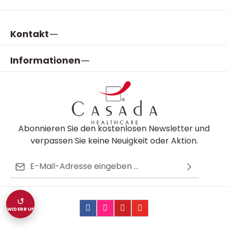
Kontakt
Informationen
Abonnieren Sie den kostenlosen Newsletter und
verpassen Sie keine Neuigkeit oder Aktion.
E-Mail-Adresse*
Ich habe die
Datenschutzbestimmungen
zur
Diese Seite ist durch reCAPTCHA geschützt und es gelten die
Die mit einem Stern (*) markierten Felder sind
Kenntnis genommen und die
AGB
gelesen und bin
Datenschutzrichtlinie
und
Nutzungsbedingungen
.
↺
Pflichtfelder.
mit ihnen einverstanden.
WIDERRUF