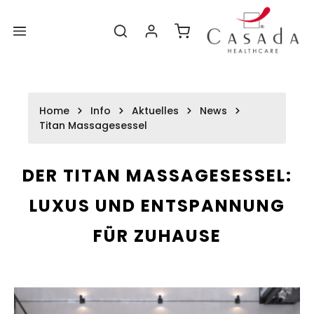
Zum
Zum
alt springen
Hauptinhalt
Footer
Warenkorb enthält 0 P
Home
Info
Aktuelles
News
Titan Massagesessel
DER TITAN MASSAGESESSEL:
LUXUS UND ENTSPANNUNG
FÜR ZUHAUSE