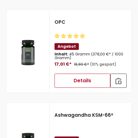
OPC
Durchschnittliche Bewertung von 
Angebot
Inhalt:
45 Gramm
(378,00 €* / 1000
Gramm)
17,01 €*
18,90 €*
(10% gespart)
Details
Ashwagandha KSM-66®