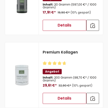
Inhalt:
30 Gramm
(597,00 €* / 1000
Gramm)
17,91 €*
19,90 €*
(10% gespart)
Details
Premium Kollagen
Durchschnittliche Bewertung von 
Angebot
Inhalt:
300 Gramm
(98,70 €* / 1000
Gramm)
29,61 €*
32,90 €*
(10% gespart)
Details