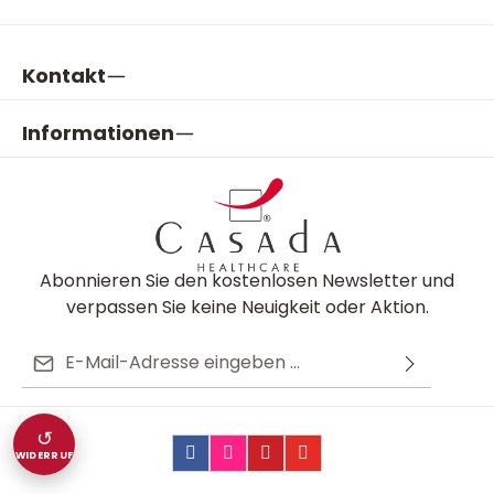
Kontakt
Informationen
Abonnieren Sie den kostenlosen Newsletter und
verpassen Sie keine Neuigkeit oder Aktion.
E-Mail-Adresse*
Ich habe die
Datenschutzbestimmungen
zur
Diese Seite ist durch reCAPTCHA geschützt und es gelten die
Die mit einem Stern (*) markierten Felder sind
Kenntnis genommen und die
AGB
gelesen und bin
Datenschutzrichtlinie
und
Nutzungsbedingungen
.
↺
Pflichtfelder.
mit ihnen einverstanden.
WIDERRUF