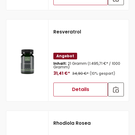
Resveratrol
Angebot
Inhalt:
21 Gramm
(1.495,71 €* / 1000
Gramm)
31,41 €*
34,90 €*
(10% gespart)
Details
Rhodiola Rosea