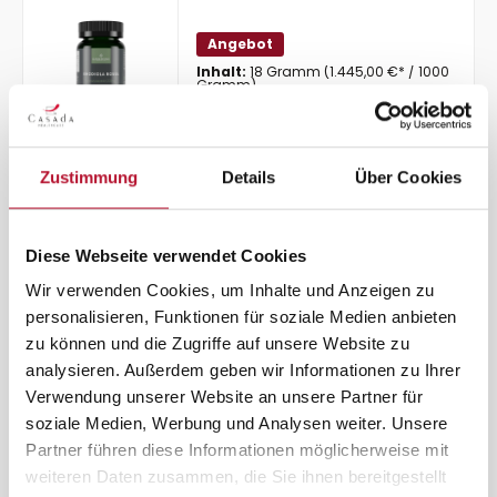
Angebot
Inhalt:
18 Gramm
(1.445,00 €* / 1000
Gramm)
26,01 €*
28,90 €*
(10% gespart)
Details
Zustimmung
Details
Über Cookies
Diese Webseite verwendet Cookies
Maca Root
Wir verwenden Cookies, um Inhalte und Anzeigen zu
personalisieren, Funktionen für soziale Medien anbieten
zu können und die Zugriffe auf unsere Website zu
analysieren. Außerdem geben wir Informationen zu Ihrer
Angebot
Verwendung unserer Website an unsere Partner für
Inhalt:
30 Gramm
(447,00 €* / 1000
Gramm)
soziale Medien, Werbung und Analysen weiter. Unsere
13,41 €*
14,90 €*
(10% gespart)
Partner führen diese Informationen möglicherweise mit
weiteren Daten zusammen, die Sie ihnen bereitgestellt