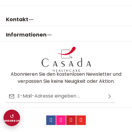
Kontakt
Informationen
Abonnieren Sie den kostenlosen Newsletter und
verpassen Sie keine Neuigkeit oder Aktion.
E-Mail-Adresse*
Ich habe die
Datenschutzbestimmungen
zur
Diese Seite ist durch reCAPTCHA geschützt und es gelten die
Die mit einem Stern (*) markierten Felder sind
Kenntnis genommen und die
AGB
gelesen und bin
Datenschutzrichtlinie
und
Nutzungsbedingungen
.
↺
Pflichtfelder.
mit ihnen einverstanden.
WIDERRUF