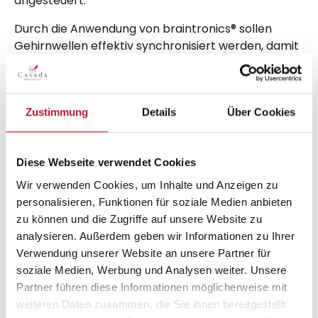
angesteuert.
Durch die Anwendung von braintronics® sollen
Gehirnwellen effektiv synchronisiert werden, damit
gezielt ein bestimmter mentaler Zustand herstellt
werden kann. Je nach eigenem Interesse kann so
das Gehirn in den idealen Zustand zum Lernen,
Zustimmung
Details
Über Cookies
Entspannen oder Träumen gebracht werden.
Wichtig ist, dass unser Gehirn Zeit zum Lernen
benötigt, da sich Synapsen und Verästelungen
Diese Webseite verwendet Cookies
durchschnittlich drei Wochen benötigen, um sich
neu zu verknüpfen. Regelmäßig angewandt, verhilft
Wir verwenden Cookies, um Inhalte und Anzeigen zu
das Body & Mind syncSystem dem Gehirn Stress
personalisieren, Funktionen für soziale Medien anbieten
besser zu verarbeiten, Ängsten nicht nachzugeben,
zu können und die Zugriffe auf unsere Website zu
sich ausgeglichener zu fühlen und mental, wie auch
analysieren. Außerdem geben wir Informationen zu Ihrer
körperlich gesteigerte Leistung zu erbringen.
Verwendung unserer Website an unsere Partner für
soziale Medien, Werbung und Analysen weiter. Unsere
Partner führen diese Informationen möglicherweise mit
weiteren Daten zusammen, die Sie ihnen bereitgestellt