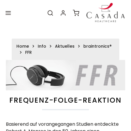
Zum
Zum
alt springen
Hauptinhalt
Footer
Warenkorb enthält 0 P
Home
Info
Aktuelles
braintronics®
FFR
FREQUENZ-FOLGE-REAKTION
Basierend auf vorangegangen Studien entdeckte