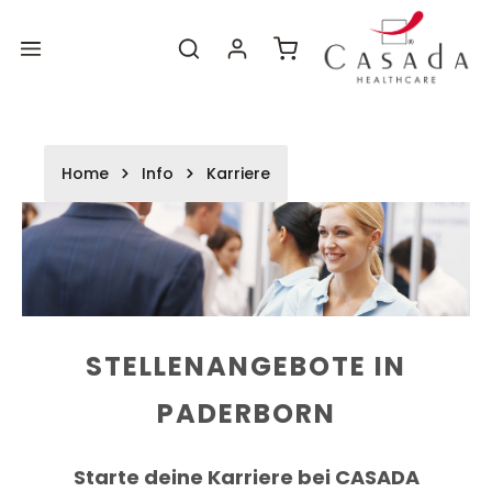
Zum
Zum
alt springen
Hauptinhalt
Footer
Warenkorb enthält 0 P
Home
Info
Karriere
STELLENANGEBOTE IN
PADERBORN
Starte deine Karriere bei CASADA