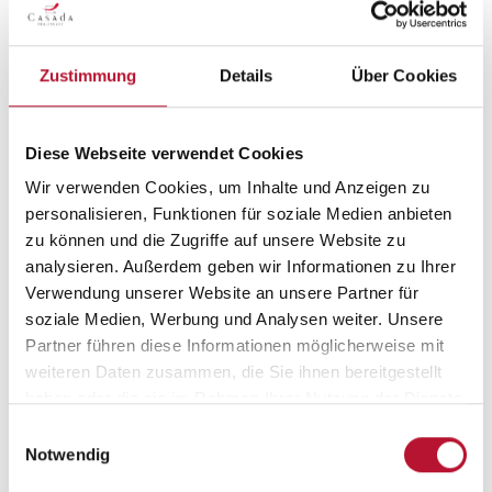
Gratis Kaffee:
Zustimmung
Details
Über Cookies
Ein Tag bei CASADA Deutschland beginnt mit dem
Duft von frisch gebrühtem Kaffee. Genieße
kostenlosen Kaffee und starte jeden Morgen mit
Diese Webseite verwendet Cookies
neuer Energie und Motivation in den Tag.
Wir verwenden Cookies, um Inhalte und Anzeigen zu
personalisieren, Funktionen für soziale Medien anbieten
zu können und die Zugriffe auf unsere Website zu
Gratis Getränke:
analysieren. Außerdem geben wir Informationen zu Ihrer
Verwendung unserer Website an unsere Partner für
Bei uns bleibt kein Durst ungestillt. Wir bieten dir
soziale Medien, Werbung und Analysen weiter. Unsere
kostenlos eine vielfältige Auswahl an Getränken in
Partner führen diese Informationen möglicherweise mit
unserer Gemeinschaftsküche an.
weiteren Daten zusammen, die Sie ihnen bereitgestellt
haben oder die sie im Rahmen Ihrer Nutzung der Dienste
gesammelt haben.
Einwilligungsauswahl
Diese Benefits sind mehr als nur ein Bonus für uns.
Notwendig
Sie sind ein integraler Bestandteil der CASADA