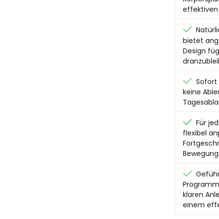
effektiven
Natürl
bietet ang
Design fügt
dranzublei
Sofort 
keine Able
Tagesabla
Für jed
flexibel a
Fortgeschr
Bewegungs
Geführ
Programme 
klaren Anl
einem effe