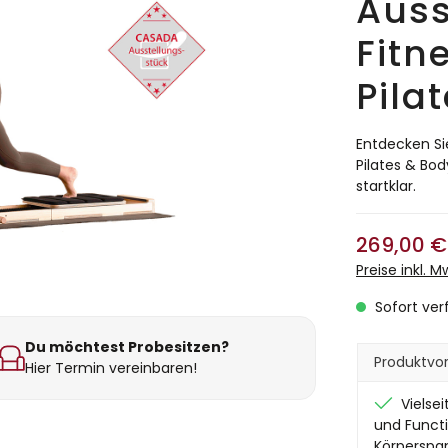
Auss
Fitn
Pila
Entdecken Sie
Pilates & Bod
startklar.
269,00 €
Preise inkl. 
Sofort verf
Du möchtest Probesitzen?
Produktvor
Hier Termin vereinbaren!
Vielsei
und Funct
Körperspan