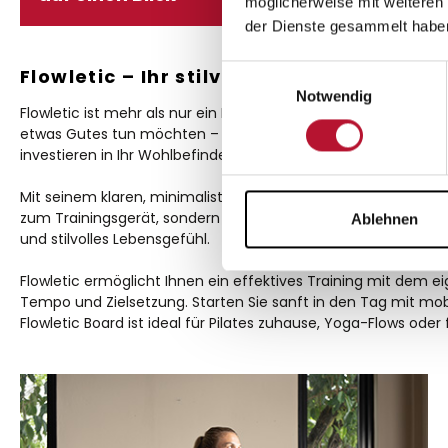
möglicherweise mit weiteren
der Dienste gesammelt habe
Flowletic – Ihr stilvolles Training für Kö
Einwilligungsauswahl
Notwendig
Flowletic ist mehr als nur ein Fitnessgerät – es ist Ihr pers
etwas Gutes tun möchten – ohne komplizierte Technik, ohne ü
investieren in Ihr Wohlbefinden.
Mit seinem klaren, minimalistischen Design aus echtem Naturhol
zum Trainingsgerät, sondern auch zu einem sichtbaren Teil Ihr
Ablehnen
und stilvolles Lebensgefühl.
Flowletic ermöglicht Ihnen ein effektives Training mit dem ei
Tempo und Zielsetzung. Starten Sie sanft in den Tag mit mob
Flowletic Board ist ideal für Pilates zuhause, Yoga-Flows ode