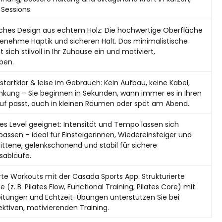
 Sessions.
iches Design aus echtem Holz: Die hochwertige Oberfläche
enehme Haptik und sicheren Halt. Das minimalistische
 sich stilvoll in Ihr Zuhause ein und motiviert,
ben.
startklar & leise im Gebrauch: Kein Aufbau, keine Kabel,
nkung – Sie beginnen in Sekunden, wann immer es in Ihren
uf passt, auch in kleinen Räumen oder spät am Abend.
es Level geeignet: Intensität und Tempo lassen sich
npassen – ideal für Einsteigerinnen, Wiedereinsteiger und
ittene, gelenkschonend und stabil für sichere
abläufe.
te Workouts mit der Casada Sports App: Strukturierte
(z. B. Pilates Flow, Functional Training, Pilates Core) mit
eitungen und Echtzeit-Übungen unterstützen Sie bei
ktiven, motivierenden Training.