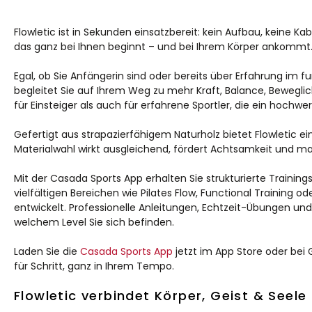
Flowletic ist in Sekunden einsatzbereit: kein Aufbau, keine Kab
das ganz bei Ihnen beginnt – und bei Ihrem Körper ankommt
Egal, ob Sie Anfängerin sind oder bereits über Erfahrung im fun
begleitet Sie auf Ihrem Weg zu mehr Kraft, Balance, Beweglich
für Einsteiger als auch für erfahrene Sportler, die ein hoch
Gefertigt aus strapazierfähigem Naturholz bietet Flowletic e
Materialwahl wirkt ausgleichend, fördert Achtsamkeit und mach
Mit der Casada Sports App erhalten Sie strukturierte Trainin
vielfältigen Bereichen wie Pilates Flow, Functional Training od
entwickelt. Professionelle Anleitungen, Echtzeit-Übungen und 
welchem Level Sie sich befinden.
Laden Sie die
Casada Sports App
jetzt im App Store oder bei G
für Schritt, ganz in Ihrem Tempo.
Flowletic verbindet Körper, Geist & Seele