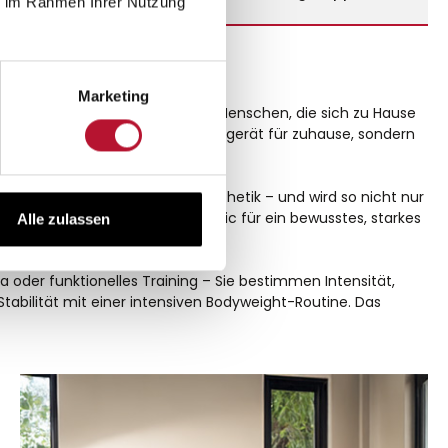
ie im Rahmen Ihrer Nutzung
Marketing
 und neue Energie. Entwickelt für Menschen, die sich zu Hause
kaufen Sie nicht nur ein Fitnessgerät für zuhause, sondern
unktionalität, Stabilität und Ästhetik – und wird so nicht nur
m zu verschwinden, steht Flowletic für ein bewusstes, starkes
Alle zulassen
a oder funktionelles Training – Sie bestimmen Intensität,
tabilität mit einer intensiven Bodyweight-Routine. Das