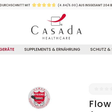
Zum
Zum
DURCHSCHNITT MIT
(4.84/5.00)
AUS INSGESAMT 204 
Hauptinhalt
Footer
DURCHSCHNITTLICHE BEWERTUNG VON 4
SGERÄTE
SUPPLEMENTS & ERNÄHRUNG
SCHUTZ & 
Durchsch
Flow