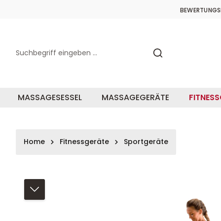
springen
Zur Hauptnavigation springen
BEWERTUNGS
MASSAGESESSEL
MASSAGEGERÄTE
FITNES
Home
Fitnessgeräte
Sportgeräte
Bildergalerie überspringen