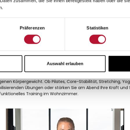
 Daten zusammen, die Sie ihnen bereitgestellt haben oder die s
n.
rper & Geist
Präferenzen
Statistiken
önlicher Begleiter für ganzheitliche Bewegung, bewusste Auszeiten
berladene Maschinen, ohne künstliche Ablenkung. Mit Flowletic 
z fügt sich Flowletic harmonisch in Ihr Zuhause ein. Es vereint F
es Lebensstils. Statt wie klassische Fitnessgeräte im Abstellrau
Auswahl erlauben
genen Körpergewicht. Ob Pilates, Core-Stabilität, Stretching, Yog
ilisierenden Übungen oder stärken Sie am Abend Ihre Kraft und S
r funktionelles Training im Wohnzimmer.