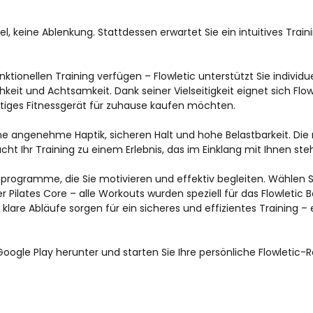
el, keine Ablenkung. Stattdessen erwartet Sie ein intuitives Train
.
ktionellen Training verfügen – Flowletic unterstützt Sie individuel
keit und Achtsamkeit. Dank seiner Vielseitigkeit eignet sich Flo
wertiges Fitnessgerät für zuhause kaufen möchten.
ine angenehme Haptik, sicheren Halt und hohe Belastbarkeit. Die 
t Ihr Training zu einem Erlebnis, das im Einklang mit Ihnen steh
gsprogramme, die Sie motivieren und effektiv begleiten. Wählen S
er Pilates Core – alle Workouts wurden speziell für das Flowletic 
klare Abläufe sorgen für ein sicheres und effizientes Training – 
oogle Play herunter und starten Sie Ihre persönliche Flowletic-Re