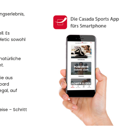
ingserlebnis,
l. Es
wletic sowohl
natürliche
t.
ie aus
Board
egal, auf
ise – Schritt