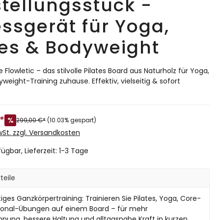
tellungsstück -
essgerät für Yoga,
tes & Bodyweight
 Flowletic – das stilvolle Pilates Board aus Naturholz für Yoga,
yweight-Training zuhause. Effektiv, vielseitig & sofort
*
%
299,00 €*
(10.03% gespart)
MwSt. zzgl. Versandkosten
ügbar, Lieferzeit: 1-3 Tage
teile
tiges Ganzkörpertraining: Trainieren Sie Pilates, Yoga, Core-
ional-Übungen auf einem Board – für mehr
nung, bessere Haltung und alltagsnahe Kraft in kurzen,