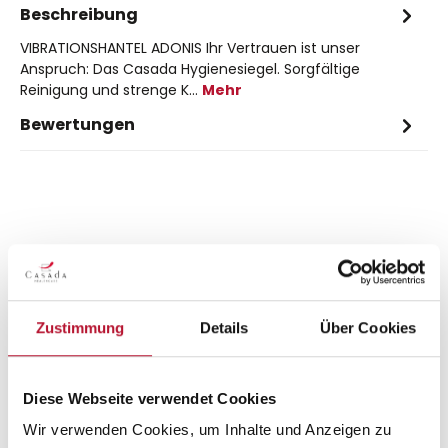
Beschreibung
VIBRATIONSHANTEL ADONIS Ihr Vertrauen ist unser
Anspruch: Das Casada Hygienesiegel. Sorgfältige
Reinigung und strenge K…
Mehr
Bewertungen
Produktgalerie überspringen
Up-sells
Zustimmung
Details
Über Cookies
Adonis
Diese Webseite verwendet Cookies
Angebot
 von 4.5 von 5 Sternen
Wir verwenden Cookies, um Inhalte und Anzeigen zu
79,20 €*
99,00 €*
(20% gespart)