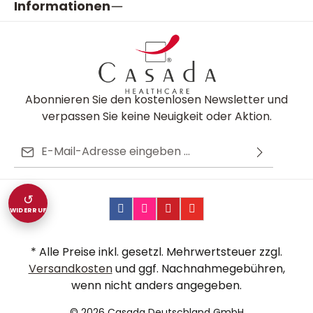
Informationen
Abonnieren Sie den kostenlosen Newsletter und
verpassen Sie keine Neuigkeit oder Aktion.
E-Mail-Adresse*
Ich habe die
Datenschutzbestimmungen
zur
Diese Seite ist durch reCAPTCHA geschützt und es gelten die
Die mit einem Stern (*) markierten Felder sind
Kenntnis genommen und die
AGB
gelesen und bin
Datenschutzrichtlinie
und
Nutzungsbedingungen
.
↺
Pflichtfelder.
mit ihnen einverstanden.
WIDERRUF
* Alle Preise inkl. gesetzl. Mehrwertsteuer zzgl.
Versandkosten
und ggf. Nachnahmegebühren,
wenn nicht anders angegeben.
© 2026 Casada Deutschland GmbH