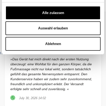
Alle zulassen
Auswahl erlauben
Durchschnittliche Bewertung von 4.8 von 5 Sternen
Transparente Kundenzufriedenheit
Kunden bewerteten unsere Artikel durchschnittlich mit
4.84 / 5.00
Ablehnen
Berechnung aus insgesamt 204 verifizierten Bewertungen
»Das Gerät hat mich direkt nach der ersten Nutzung
überzeugt: eine Wohltat für den ganzen Körper, da die
Fußmassage nicht nur lokal wirkt, sondern tatsächlich
gefühlt das gesamte Nervensystem entspannt. Den
Kundenservice haben wir zudem sehr zuvorkommend,
freundlich und unkompliziert erlebt. Der Versandt
erfolgte sehr schnell und zuverlässig. «
July 30, 2026 14:02