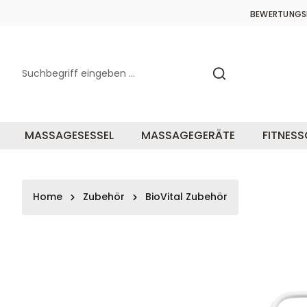
springen
Zur Hauptnavigation springen
BEWERTUNGS
MASSAGESESSEL
MASSAGEGERÄTE
FITNES
Home
Zubehör
BioVital Zubehör
Bildergalerie überspringen