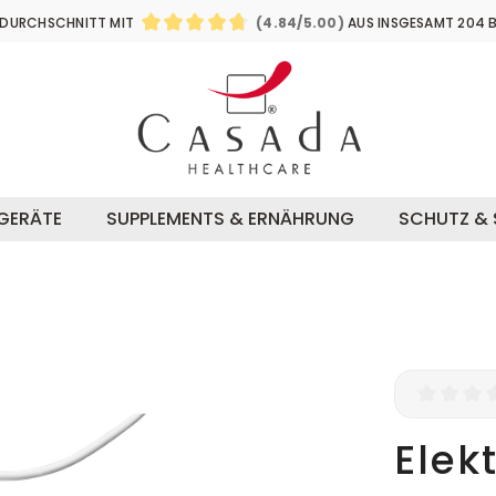
Zum
Zum
DURCHSCHNITT MIT
(4.84/5.00)
AUS INSGESAMT 204 
Hauptinhalt
Footer
DURCHSCHNITTLICHE BEWERTUNG VON 4
SGERÄTE
SUPPLEMENTS & ERNÄHRUNG
SCHUTZ & 
Durchsch
Elek