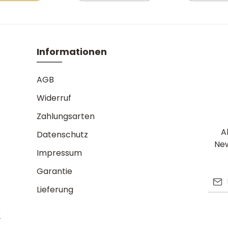
Informationen
AGB
Widerruf
Zahlungsarten
A
Datenschutz
New
Impressum
Garantie
E-Ma
Lieferung
Ic
Diese 
Die mi
Da
gelten
r
Nutzu
sind P
ge