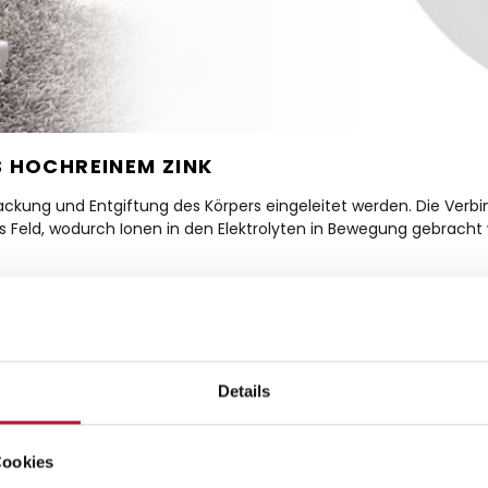
S HOCHREINEM ZINK
schlackung und Entgiftung des Körpers eingeleitet werden. Die V
es Feld, wodurch Ionen in den Elektrolyten in Bewegung gebracht
ss sie aus einer hochreinen Zinklegierung besteht. Zink bringt 
 Chrom, Eisen oder Nickel, sowie der Vermeidung von Ablagerung
g unter fließendem Wasser abgespült und anschließend mit eine
Details
Technische Date
Cookies