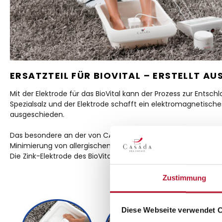
ERSATZTEIL FÜR BIOVITAL – ERSTELLT AU
Mit der Elektrode für das BioVital kann der Prozess zur Ent
Spezialsalz und der Elektrode schafft ein elektromagnetisch
ausgeschieden.
Das besondere an der von CASADA verwendeten Elektrode ist, da
Minimierung von allergischen Reaktionen durch Verzicht auf
Die Zink-Elektrode des BioVitals muss nach jeder Anwendun
Zustimmung
Diese Webseite verwendet 